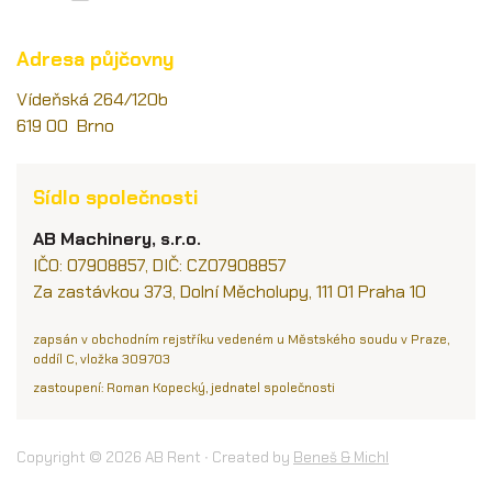
Adresa půjčovny
Vídeňská 264/120b
619 00 Brno
Sídlo společnosti
AB Machinery, s.r.o.
IČO: 07908857, DIČ: CZ07908857
Za zastávkou 373, Dolní Měcholupy, 111 01 Praha 10
zapsán v obchodním rejstříku vedeném u Městského soudu v Praze,
oddíl C, vložka 309703
zastoupení: Roman Kopecký, jednatel společnosti
Copyright © 2026 AB Rent ∙ Created by
Beneš & Michl