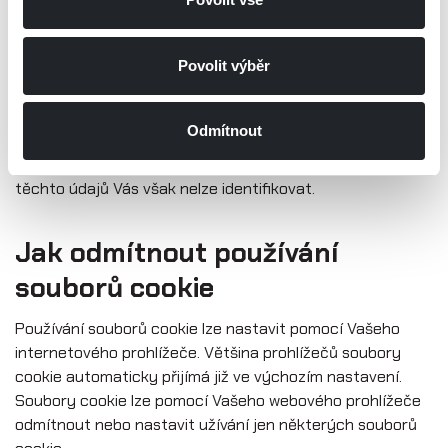
které jsou následně využity třetími stranami a které např.
přímo podporují naše reklamní aktivity (tzv. „cookie
Povolit výběr
třetích stran“). Například informace o produktech
kupovaných návštěvníky na našich stránkách mohou být
zobrazeny reklamní agenturou, abychom mohli lépe
Odmítnout
uzpůsobit zobrazení internetových reklamních bannerů
na Vámi zobrazovaných webových stránkách. Podle
těchto údajů Vás však nelze identifikovat.
Jak odmítnout používání
souborů cookie
Používání souborů cookie lze nastavit pomocí Vašeho
internetového prohlížeče. Většina prohlížečů soubory
cookie automaticky přijímá již ve výchozím nastavení.
Soubory cookie lze pomocí Vašeho webového prohlížeče
odmítnout nebo nastavit užívání jen některých souborů