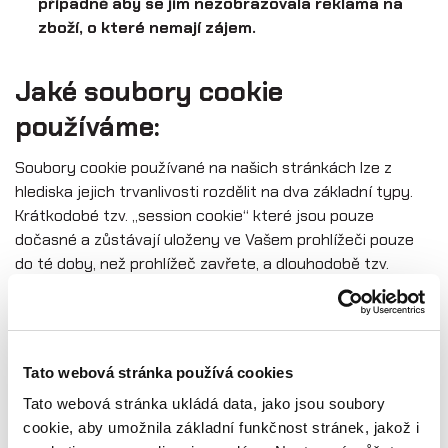
případně aby se jim nezobrazovala reklama na
zboží, o které nemají zájem.
Jaké soubory cookie
používáme:
Soubory cookie používané na našich stránkách lze z
hlediska jejich trvanlivosti rozdělit na dva základní typy.
Krátkodobé tzv. „session cookie“ které jsou pouze
dočasné a zůstávají uloženy ve Vašem prohlížeči pouze
do té doby, než prohlížeč zavřete, a dlouhodobě tzv.
„persistent cookie“, které zůstávají uloženy ve Vašem
zařízení mnohem déle nebo dokud je ručně neodstraníte
(doba ponechání souborů cookie ve vašem zařízení závisí
na nastavení samotné cookie a nastavení vašeho
Tato webová stránka používá cookies
prohlížeče).
Tato webová stránka ukládá data, jako jsou soubory
cookie, aby umožnila základní funkčnost stránek, jakož i
Z hlediska funkce, kterou jednotlivé cookie plní, lze cookie