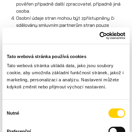
pověřen případně další zpracovatel, případně jiná
osoba.
Osobní údaje stran mohou být zpřístupněny či
sdělovány smluvním partnerům stran pouze
v souladu s právní úpravou.
Strany vzájemně prohlašují, že budou shromážděné
osobní údaje užívat jen v nezbytném rozsahu a pro
stanovený účel, s čímž strany vzájemně vyslovují
Tato webová stránka používá cookies
souhlas.
Tato webová stránka ukládá data, jako jsou soubory
Strany vzájemně prohlašují a stvrzují svými podpisy,
cookie, aby umožnila základní funkčnost stránek, jakož i
že byly řádně poučeny o právu na informaci o
marketing, personalizaci a analýzu. Nastavení můžete
zpracování a o právu na opravu osobních údajů,
kdykoli změnit nebo přijmout výchozí nastavení.
právu na vysvětlení a odstranění případného
závadného stavu, jakož i o ostatních právech,
vyplývajících pro ně z právní úpravy, a že veškerým
Výběr
poskytnutým informacím a poučením zcela
Nutné
souhlasu
porozuměly.
Strany se vzájemně informují a prohlašují, že
Preferenční