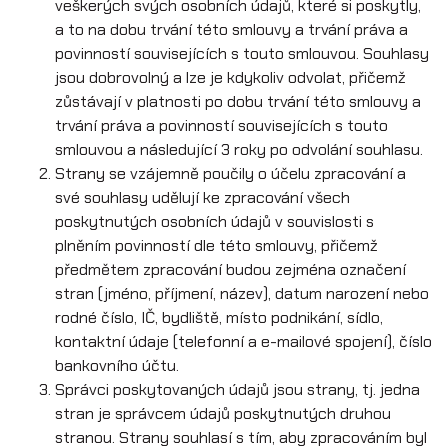
veškerých svých osobních údajů, které si poskytly,
a to na dobu trvání této smlouvy a trvání práva a
povinností souvisejících s touto smlouvou. Souhlasy
jsou dobrovolný a lze je kdykoliv odvolat, přičemž
zůstávají v platnosti po dobu trvání této smlouvy a
trvání práva a povinností souvisejících s touto
smlouvou a následující 3 roky po odvolání souhlasu.
Strany se vzájemně poučily o účelu zpracování a
své souhlasy udělují ke zpracování všech
poskytnutých osobních údajů v souvislosti s
plněním povinností dle této smlouvy, přičemž
předmětem zpracování budou zejména označení
stran (jméno, příjmení, název), datum narození nebo
rodné číslo, IČ, bydliště, místo podnikání, sídlo,
kontaktní údaje (telefonní a e-mailové spojení), číslo
bankovního účtu.
Správci poskytovaných údajů jsou strany, tj. jedna
stran je správcem údajů poskytnutých druhou
stranou. Strany souhlasí s tím, aby zpracováním byl