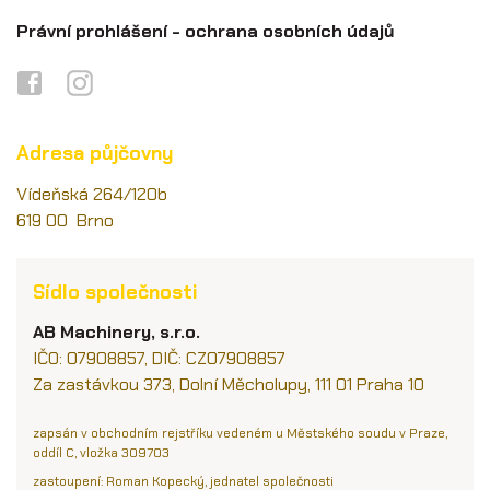
Právní prohlášení - ochrana osobních údajů
Adresa půjčovny
Vídeňská 264/120b
619 00 Brno
Sídlo společnosti
AB Machinery, s.r.o.
IČO: 07908857, DIČ: CZ07908857
Za zastávkou 373, Dolní Měcholupy, 111 01 Praha 10
zapsán v obchodním rejstříku vedeném u Městského soudu v Praze,
oddíl C, vložka 309703
zastoupení: Roman Kopecký, jednatel společnosti