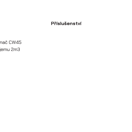
Příslušenství
pínač CW45
bjemu 2m3