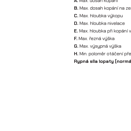
A.
Max. dosah kopání
B.
Max. dosah kopání na ze
C.
Max. hloubka výkopu
D.
Max. hloubka nivelace
E.
Max. hloubka při kopání ve
F.
Max. řezná výška
G.
Max. výsypná výška
H.
Min. poloměr otáčení pře
Rypná síla lopaty (norm