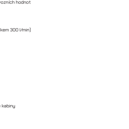
ovozních hodnot
okem 300 l/min)
ě kabiny