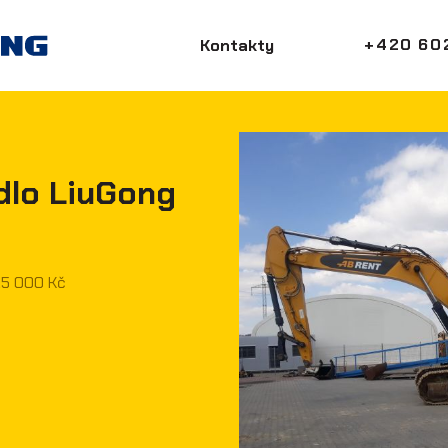
+420 602
Kontakty
iného
dlo LiuGong
25 000 Kč