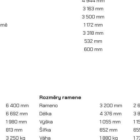
4 944 mm
3 163 mm
3 500 mm
země
1 172 mm
3 318 mm
532 mm
600 mm
Rozměry ramene
6 400 mm
Rameno
3 200 mm
2 
6 692 mm
Délka
4 376 mm
3 
1 980 mm
Výška
1 055 mm
1 
813 mm
Šířka
652 mm
65
3 250 kg
Váha
1 880 kg
1 