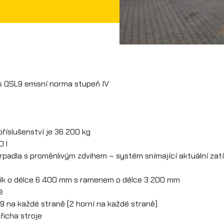
 QSL9 emisní norma stupeň IV
říslušenství je 36 200 kg
0 l
erpadla s proměnlivým zdvihem – systém snímající aktuální zatí
ník o délce 6 400 mm s ramenem o délce 3 200 mm
é
9 na každé straně (2 horní na každé straně)
řicha stroje