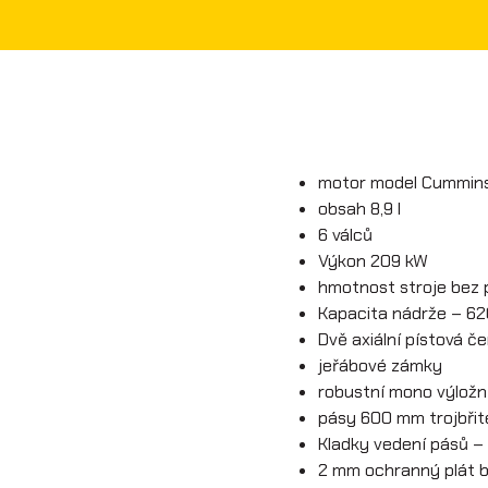
motor model Cummins
obsah 8,9 l
6 válců
Výkon 209 kW
hmotnost stroje bez p
Kapacita nádrže – 62
Dvě axiální pístová č
jeřábové zámky
robustní mono výlož
pásy 600 mm trojbřit
Kladky vedení pásů – 
2 mm ochranný plát b