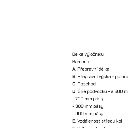
Délka výložníku
Rameno
A.
Přepravní délka
B.
Přepravní výška - po hř
C.
Rozchod
D.
Šíře podvozku - s 600 
- 700 mm pásy
- 800 mm pásy
- 900 mm pásy
E.
Vzdálenost středu kol