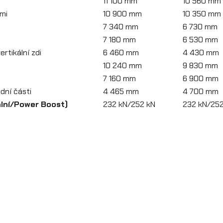
11 100 mm
10 560 mm
mi
10 900 mm
10 350 mm
7 340 mm
6 730 mm
7 180 mm
6 530 mm
rtikální zdi
6 460 mm
4 430 mm
10 240 mm
9 830 mm
7 160 mm
6 900 mm
dní části
4 465 mm
4 700 mm
ální/Power Boost)
232 kN/252 kN
232 kN/252