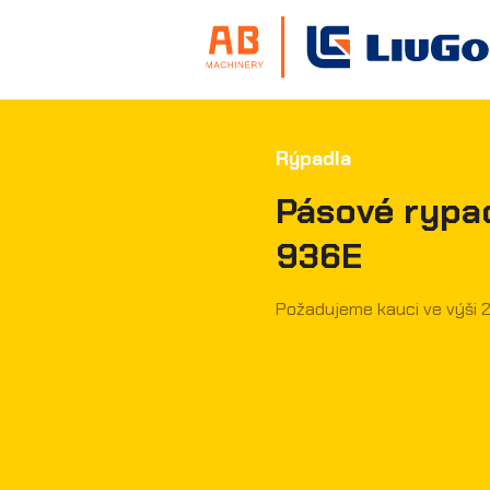
Chci půjčit něco j
Rýpadla
Pásové rypa
936E
Požadujeme kauci ve výši 