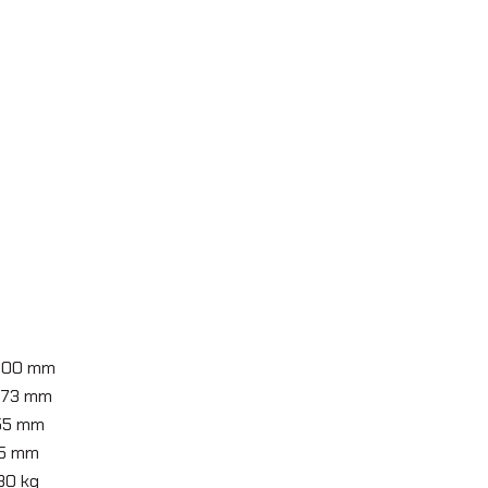
600 mm
873 mm
155 mm
5 mm
730 kg