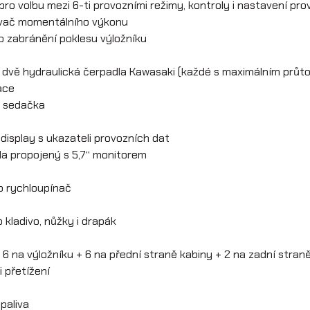
pro volbu mezi 6-ti provozními režimy, kontroly i nastavení pr
vač momentálního výkonu
o zabránění poklesu výložníku
 dvě hydraulická čerpadla Kawasaki (každé s maximálním průt
ace
 sedačka
display s ukazateli provozních dat
la propojený s 5,7“ monitorem
o rychloupínač
kladivo, nůžky i drapák
, 6 na výložníku + 6 na přední straně kabiny + 2 na zadní stran
 přetížení
paliva