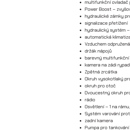
multifunkční ovladač 
Power Boost – zvyšo
hydraulické zámky pr
signalizace přetížení
hydraulický systém –
automatická klimatiz
Vzduchem odpružená
držák nápojů
barevný multifunkční 
kamera na zádi rypad
Zpětná zrcátka
Okruh vysokotlaký pr
okruh pro otoč
Dvoucestný okruh pro 
rádio
Osvětlení – 1 na rámu
Systém varování proti
zadní kamera
Pumpa pro tankování 