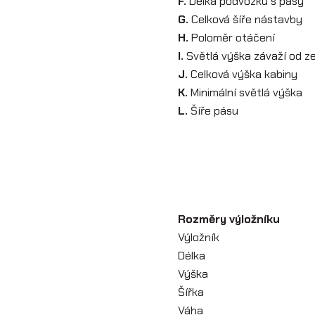
F.
Délka podvozku s pásy
G.
Celková šíře nástavby
H.
Poloměr otáčení
I.
Světlá výška závaží od 
J.
Celková výška kabiny
K.
Minimální světlá výška
L.
Šíře pásu
Rozměry výložníku
Výložník
Délka
Výška
Šířka
Váha