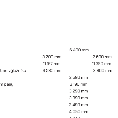
6 400 mm
3 200 mm
2 600 mm
11 167 mm
11 350 mm
eben výložníku
3 530 mm
3 800 mm
2 590 mm
mm pásy
3 190 mm
3 290 mm
3 390 mm
3 490 mm
4 050 mm