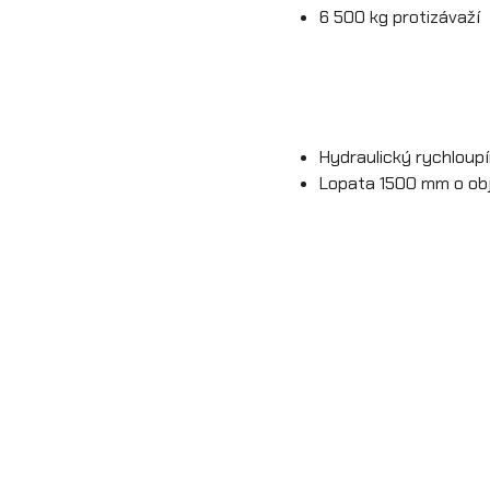
6 500 kg protizávaží
Hydraulický rychlou
Lopata 1500 mm o o